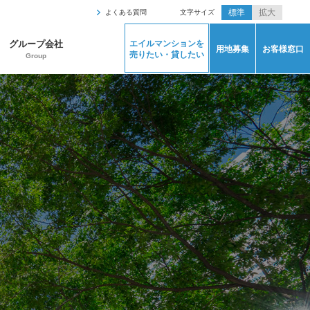
標準
拡大
文字サイズ
よくある質問
グループ会社
エイルマンションを
用地募集
お客様窓口
売りたい・貸したい
Group